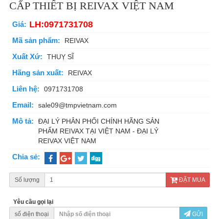
CẤP THIẾT BỊ REIVAX VIỆT NAM
LH:0971731708
Giá:
Mã sản phẩm:
REIVAX
Xuất Xứ:
THUỴ SĨ
Hãng sản xuất:
REIVAX
Liên hệ:
0971731708
Email:
sale09@tmpvietnam.com
Mô tả:
ĐẠI LÝ PHÂN PHỐI CHÍNH HÃNG SẢN
PHẨM REIVAX TẠI VIỆT NAM - ĐẠI LÝ
REIVAX VIỆT NAM
Chia sẻ:
Số lượng
ĐẶT MUA
Yêu cầu gọi lại
số điện thoại
GỬI