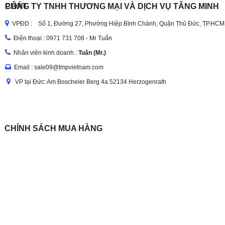
CÔNG TY TNHH THƯƠNG MẠI VÀ DỊCH VỤ TĂNG MINH PHÁT
VPĐD : Số 1, Đường 27, Phường Hiệp Bình Chánh, Quận Thủ Đức, TP.HCM
Điện thoại :
0971 731 708 - Mr Tuấn
Nhân viên kinh doanh :
Tuấn (Mr.)
Email : sale09@tmpvietnam.com
VP tại Đức: Am Boscheler Berg 4a 52134 Herzogenrath
CHÍNH SÁCH MUA HÀNG