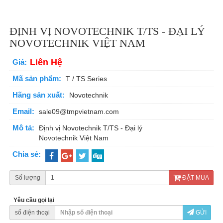
ĐỊNH VỊ NOVOTECHNIK T/TS - ĐẠI LÝ
NOVOTECHNIK VIỆT NAM
Liên Hệ
Giá:
Mã sản phẩm:
T / TS Series
Hãng sản xuất:
Novotechnik
Email:
sale09@tmpvietnam.com
Mô tả:
Định vị Novotechnik T/TS - Đại lý
Novotechnik Việt Nam
Chia sẻ:
Số lượng
ĐẶT MUA
Yêu cầu gọi lại
số điện thoại
GỬI