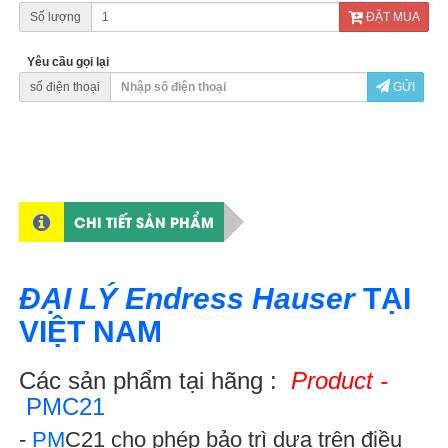
Số lượng
ĐẶT MUA
Yêu cầu gọi lại
số điện thoại
GỬI
CHI TIẾT SẢN PHẨM
ĐẠI LÝ
Endress Hauser
TẠI
VIỆT NAM
Các sản phẩm tại hãng :
Product -
PMC21
-
PM
C21 cho phép bảo trì dựa trên điều