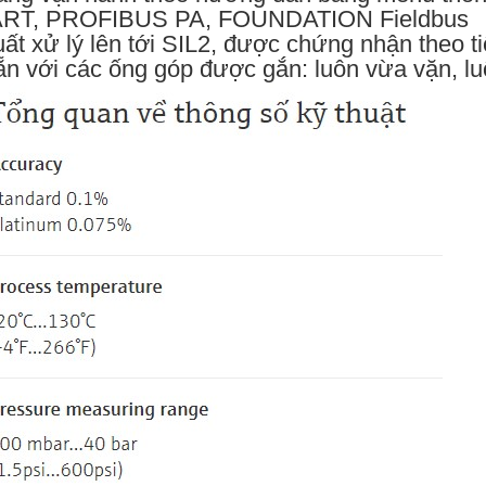
ART, PROFIBUS PA, FOUNDATION Fieldbus
uất xử lý lên tới SIL2, được chứng nhận theo 
ẵn với các ống góp được gắn: luôn vừa vặn, luô