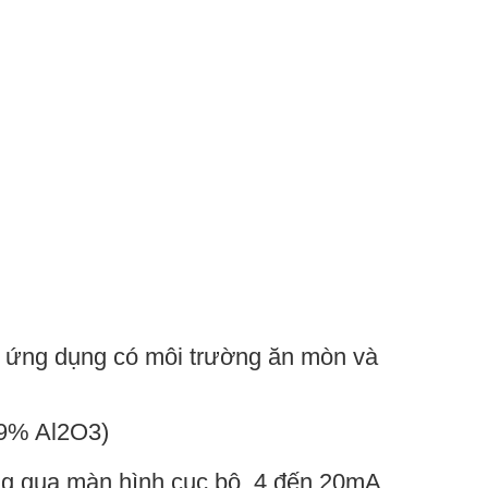
c ứng dụng có môi trường ăn mòn và
9,9% Al2O3)
g qua màn hình cục bộ, 4 đến 20mA