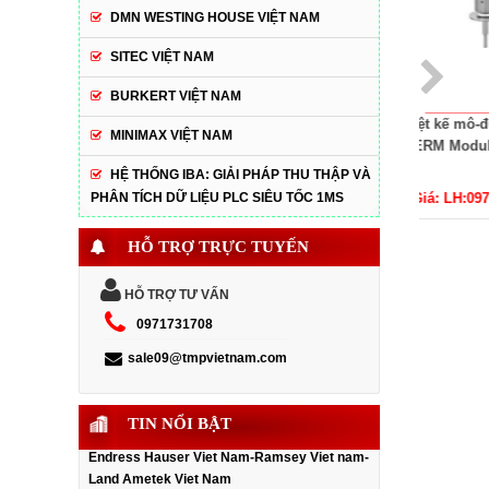
DMN WESTING HOUSE VIỆT NAM
SITEC VIỆT NAM
BURKERT VIỆT NAM
Lưu lượng kế điện từ
Nhiệt kế mô-đun vệ sinh
Lưu lượ
MINIMAX VIỆT NAM
Proline Promag W400 -
iTHERM ModuLine TM411
Proline 
ĐẠI LÝ ENDRESS
ĐẠI 
HỆ THỐNG IBA: GIẢI PHÁP THU THẬP VÀ
HAUSER VIỆT NAM
HAUSE
PHÂN TÍCH DỮ LIỆU PLC SIÊU TỐC 1MS
Giá: LH:0971731708
Giá: Liên hệ
Giá: L
HỖ TRỢ TRỰC TUYẾN
HỖ TRỢ TƯ VẤN
0971731708
sale09@tmpvietnam.com
TIN NỔI BẬT
Kho hàng tháng 3-Red Lion Viet Nam-
Endress Hauser Viet Nam-Ramsey Viet nam-