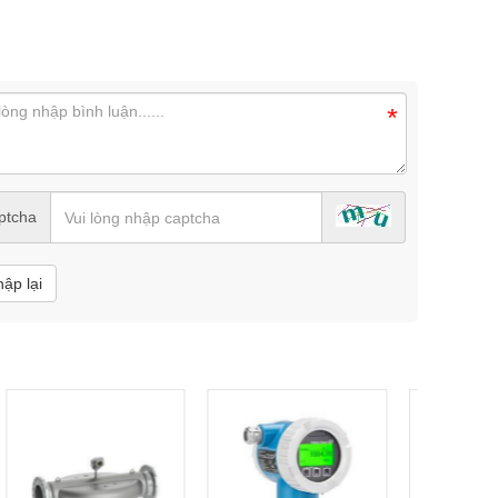
*
ptcha
hập lại