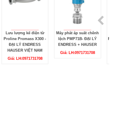
Máy phát áp suất chênh
Lưu lượng kế điện từ
Lưu l
-
lệch PMP71B- ĐẠI LÝ
Proline Prosonic Flow G
Prolin
ENDRESS + HAUSER
300 - ĐẠI LÝ ENDRESS
ĐẠI
HAUSER VIỆT NAM
HAU
Giá: LH:0971731708
Giá: Liên hệ
G