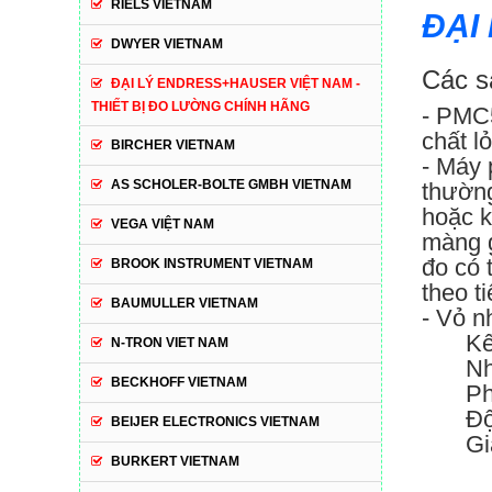
RIELS VIETNAM
ĐẠI
DWYER VIETNAM
Các s
ĐẠI LÝ ENDRESS+HAUSER VIỆT NAM -
THIẾT BỊ ĐO LƯỜNG CHÍNH HÃNG
- PMC5
chất l
BIRCHER VIETNAM
- Máy 
AS SCHOLER-BOLTE GMBH VIETNAM
thường
hoặc k
VEGA VIỆT NAM
màng g
đo có 
BROOK INSTRUMENT VIETNAM
theo t
BAUMULLER VIETNAM
- Vỏ n
Kế
N-TRON VIET NAM
Nh
BECKHOFF VIETNAM
Ph
Độ
BEIJER ELECTRONICS VIETNAM
Gi
BURKERT VIETNAM