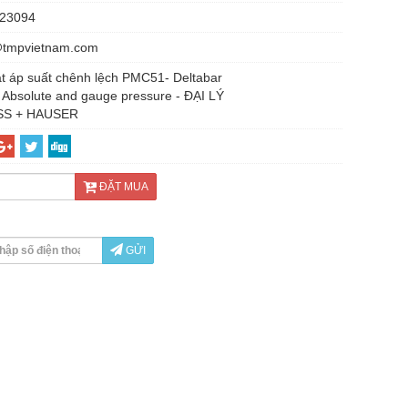
23094
@tmpvietnam.com
t áp suất chênh lệch PMC51- Deltabar
Absolute and gauge pressure - ĐẠI LÝ
S + HAUSER
ĐẶT MUA
GỬI