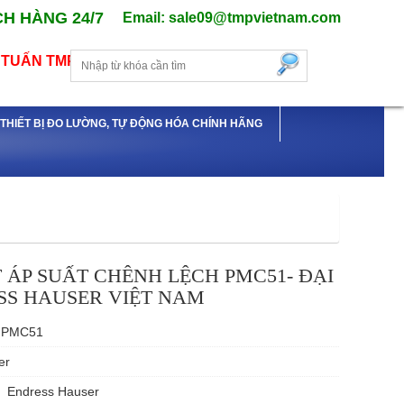
H HÀNG 24/7
Email: sale09@tmpvietnam.com
TUẤN TMP
Ý THIẾT BỊ ĐO LƯỜNG, TỰ ĐỘNG HÓA CHÍNH HÃNG
 ÁP SUẤT CHÊNH LỆCH PMC51- ĐẠI
SS HAUSER VIỆT NAM
PMC51
er
Endress Hauser