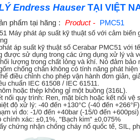
 LÝ
Endress Hauser
TẠI VIỆT 
ản phẩm tại hãng :
Product -
PMC51
1 Máy phát áp suất kỹ thuật số với cảm biến 
ỏng
phát áp suất kỹ thuật số Cerabar PMC51 với t
 được sử dụng trong các ứng dụng xử lý và vệ 
hối lượng trong chất lỏng và khí. Nó đảm bảo
ốm chống chân không có tính năng phát hiện v
thể điều chỉnh cho phép vận hành đơn giản, giảm
iêu chuẩn IEC 61508 / IEC 61511.
hôm hoặc thép không gỉ một buồng (316L).
t nối quy trình: Ren, mặt bích hoặc kết nối vệ 
iệt độ xử lý: -40 đến +130°C (-40 đến +266°F)
ạm vi đo: -1/0 đến +40bar (-15/0 đến +600psi)
 chính xác: ±0,1%, "Bạch kim" ±0,075%
ấy chứng nhận chống cháy nổ quốc tế, SIL, ph