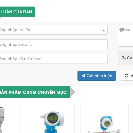
 LUẬN CỦA BẠN
*
Ca
Gửi bình luận
n
SẢN PHẨM CÙNG CHUYÊN MỤC