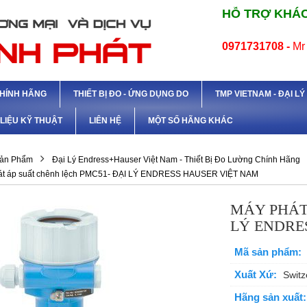
HỖ TRỢ KHÁC
0971731708 -
Mr
CHÍNH HÃNG
THIẾT BỊ ĐO - ỨNG DỤNG DO
TMP VIETNAM - ĐẠI L
 LIỆU KỸ THUẬT
LIÊN HỆ
MỘT SỐ HÃNG KHÁC
ản Phẩm
Đại Lý Endress+Hauser Việt Nam - Thiết Bị Đo Lường Chính Hãng
át áp suất chênh lệch PMC51- ĐẠI LÝ ENDRESS HAUSER VIỆT NAM
MÁY PHÁT
LÝ ENDRE
Mã sản phẩm:
Xuất Xứ:
Switz
Hãng sản xuất: