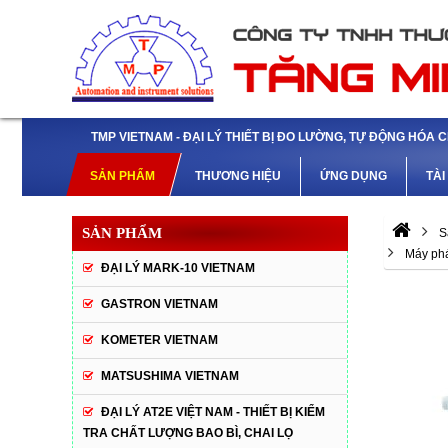
TMP VIETNAM - ĐẠI LÝ THIẾT BỊ ĐO LƯỜNG, TỰ ĐỘNG HÓA 
SẢN PHẨM
THƯƠNG HIỆU
ỨNG DỤNG
TÀI
SẢN PHẨM
S
Máy ph
ĐẠI LÝ MARK-10 VIETNAM
GASTRON VIETNAM
KOMETER VIETNAM
MATSUSHIMA VIETNAM
ĐẠI LÝ AT2E VIỆT NAM - THIẾT BỊ KIỂM
TRA CHẤT LƯỢNG BAO BÌ, CHAI LỌ