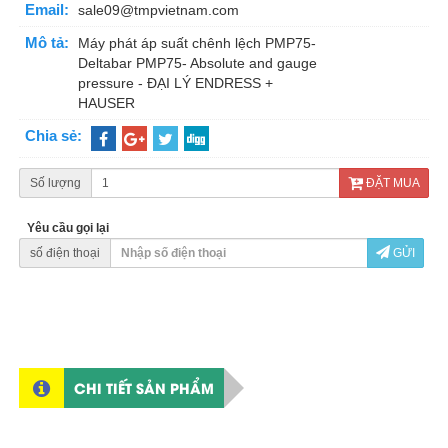
Email:
sale09@tmpvietnam.com
Mô tả:
Máy phát áp suất chênh lệch PMP75-
Deltabar PMP75- Absolute and gauge
pressure - ĐẠI LÝ ENDRESS +
HAUSER
Chia sẻ:
Số lượng
ĐẶT MUA
Yêu cầu gọi lại
số điện thoại
GỬI
CHI TIẾT SẢN PHẨM