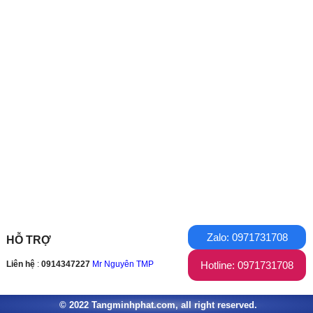
Zalo: 0971731708
HỖ TRỢ
Hotline: 0971731708
Liên hệ
:
0914347227
Mr Nguyên TMP
© 2022 Tangminhphat.com, all right reserved.