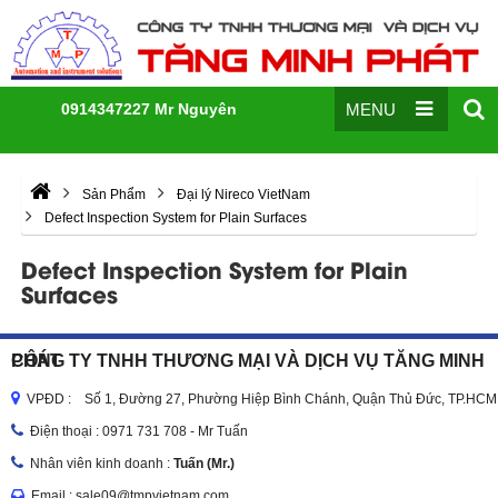
0914347227 Mr Nguyên
MENU
Sản Phẩm
Đại lý Nireco VietNam
Defect Inspection System for Plain Surfaces
Defect Inspection System for Plain
Surfaces
CÔNG TY TNHH THƯƠNG MẠI VÀ DỊCH VỤ TĂNG MINH PHÁT
VPĐD : Số 1, Đường 27, Phường Hiệp Bình Chánh, Quận Thủ Đức, TP.HCM
Điện thoại :
0971 731 708 - Mr Tuấn
Nhân viên kinh doanh :
Tuấn (Mr.)
Email : sale09@tmpvietnam.com