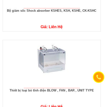
Bộ giảm sốc Shock absorber KSHES, KSH, KSHE, CK-KSHC
Giá: Liên Hệ
Thiết bị loại bỏ tĩnh điện BLOW , FAN , BAR , UNIT TYPE
Giá: Liên Hệ