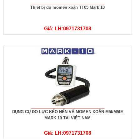
Thiết bị đo momen xoắn TT05 Mark 10
Giá: LH:0971731708
DỤNG CỤ ĐO LỰC KÉO NÉN VÀ MOMEN XOẮN M5I/M5IE
MARK 10 TẠI VIỆT NAM
Giá: LH:0971731708