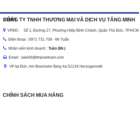
CÔNG TY TNHH THƯƠNG MẠI VÀ DỊCH VỤ TĂNG MINH PHÁT
VPĐD : Số 1, Đường 27, Phường Hiệp Bình Chánh, Quận Thủ Đức, TP.HCM
Điện thoại :
0971 731 708 - Mr Tuấn
Nhân viên kinh doanh :
Tuấn (Mr.)
Email : sale09@tmpvietnam.com
VP tại Đức: Am Boscheler Berg 4a 52134 Herzogenrath
CHÍNH SÁCH MUA HÀNG