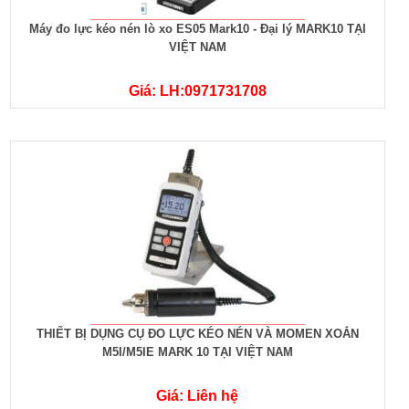
Máy đo lực kéo nén lò xo ES05 Mark10 - Đại lý MARK10 TẠI
VIỆT NAM
Giá: LH:0971731708
THIẾT BỊ DỤNG CỤ ĐO LỰC KÉO NÉN VÀ MOMEN XOẮN
M5I/M5IE MARK 10 TẠI VIỆT NAM
Giá: Liên hệ