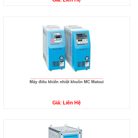
Máy điều khiển nhiệt khuôn MC Matsui
Giá: Liên Hệ