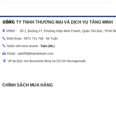
CÔNG TY TNHH THƯƠNG MẠI VÀ DỊCH VỤ TĂNG MINH PHÁT
VPĐD : Số 1, Đường 27, Phường Hiệp Bình Chánh, Quận Thủ Đức, TP.HCM
Điện thoại :
0971 731 708 - Mr Tuấn
Nhân viên kinh doanh :
Tuấn (Mr.)
Email : sale09@tmpvietnam.com
VP tại Đức: Am Boscheler Berg 4a 52134 Herzogenrath
CHÍNH SÁCH MUA HÀNG