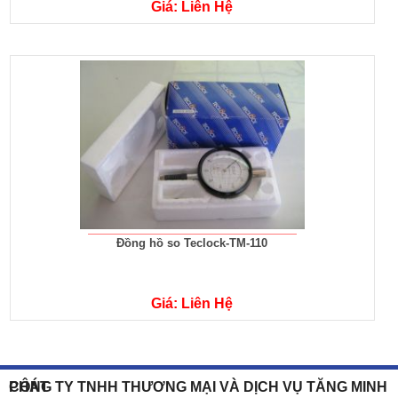
Giá: Liên Hệ
Đồng hồ so Teclock-TM-110
Giá: Liên Hệ
CÔNG TY TNHH THƯƠNG MẠI VÀ DỊCH VỤ TĂNG MINH PHÁT