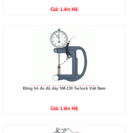
Giá: Liên Hệ
Đồng hồ đo độ dày SM-130 Teclock Việt Nam
Giá: Liên Hệ