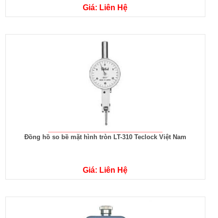
Giá: Liên Hệ
Đồng hồ so bề mặt hình tròn LT-310 Teclock Việt Nam
Giá: Liên Hệ