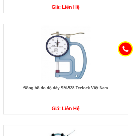
Giá: Liên Hệ
Đồng hồ đo độ dày SM-528 Teclock Việt Nam
Giá: Liên Hệ