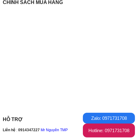
CHÍNH SÁCH MUA HÀNG
Zalo: 0971731708
HỖ TRỢ
Hotline: 0971731708
Liên hệ
:
0914347227
Mr Nguyên TMP