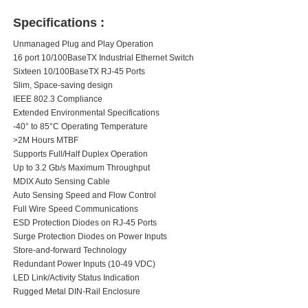
Specifications :
Unmanaged Plug and Play Operation
16 port 10/100BaseTX Industrial Ethernet Switch
Sixteen 10/100BaseTX RJ-45 Ports
Slim, Space-saving design
IEEE 802.3 Compliance
Extended Environmental Specifications
-40° to 85°C Operating Temperature
>2M Hours MTBF
Supports Full/Half Duplex Operation
Up to 3.2 Gb/s Maximum Throughput
MDIX Auto Sensing Cable
Auto Sensing Speed and Flow Control
Full Wire Speed Communications
ESD Protection Diodes on RJ-45 Ports
Surge Protection Diodes on Power Inputs
Store-and-forward Technology
Redundant Power Inputs (10-49 VDC)
LED Link/Activity Status Indication
Rugged Metal DIN-Rail Enclosure