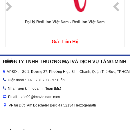
Đại lý RedLion Việt Nam - RedLion Việt Nam
Bộ Điều K
Giá: Liên Hệ
CÔNG TY TNHH THƯƠNG MẠI VÀ DỊCH VỤ TĂNG MINH PHÁT
VPĐD : Số 1, Đường 27, Phường Hiệp Bình Chánh, Quận Thủ Đức, TP.HCM
Điện thoại :
0971 731 708 - Mr Tuấn
Nhân viên kinh doanh :
Tuấn (Mr.)
Email : sale09@tmpvietnam.com
VP tại Đức: Am Boscheler Berg 4a 52134 Herzogenrath