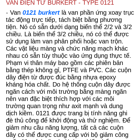
VAN ĐIỆN TỪ BURKERT - TYPE 0121
-
Van
0121 burkert
là van phần ứng xoay trục
tác động trực tiếp, tách biệt bằng phương
tiện. Nó có sẵn dưới dạng biến thể 2/2 và 3/2
chiều. Là biến thể 3/2 chiều, nó có thể được
sử dụng làm van phân phối hoặc van trộn.
Các vật liệu màng và chức năng mạch khác
nhau có sẵn tùy thuộc vào ứng dụng thực tế.
Phạm vi thân máy bao gồm các phiên bản
bằng thép không gỉ, PTFE và PVC. Các cuộn
dây điện từ được đúc bằng nhựa epoxy
kháng hóa chất. Do hệ thống cuộn dây được
ngăn cách với môi trường bằng màng ngăn
nên van đặc biệt thích hợp với các môi
trường quan trọng như axit mạnh và dung
dịch kiềm. 0121 được trang bị tính năng ghi
đè thủ công để khởi động và thử nghiệm. Để
giảm nhu cầu năng lượng, tất cả các cuộn
dây có thể được cung cấp với bộ giảm công