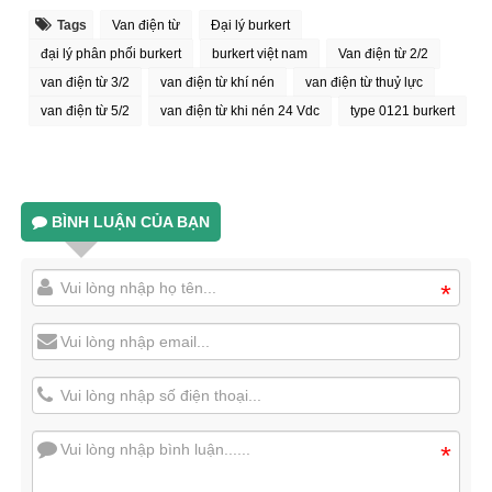
Tags
Van điện từ
Đại lý burkert
đại lý phân phối burkert
burkert việt nam
Van điện từ 2/2
van điện từ 3/2
van điện từ khí nén
van điện từ thuỷ lực
van điện từ 5/2
van điện từ khi nén 24 Vdc
type 0121 burkert
BÌNH LUẬN CỦA BẠN
*
*