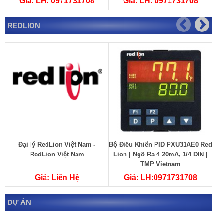
Giá: LH: 0971731708
Giá: LH: 0971731708
REDLION
Đại lý RedLion Việt Nam -
Bộ Điều Khiển PID PXU31AE0 Red
B
RedLion Việt Nam
Lion | Ngõ Ra 4-20mA, 1/4 DIN |
TMP Vietnam
Giá: Liên Hệ
Giá: LH:0971731708
DỰ ÁN