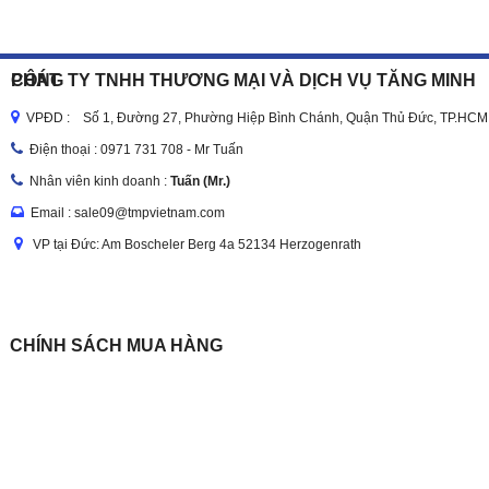
CÔNG TY TNHH THƯƠNG MẠI VÀ DỊCH VỤ TĂNG MINH PHÁT
VPĐD : Số 1, Đường 27, Phường Hiệp Bình Chánh, Quận Thủ Đức, TP.HCM
Điện thoại :
0971 731 708 - Mr Tuấn
Nhân viên kinh doanh :
Tuấn (Mr.)
Email : sale09@tmpvietnam.com
VP tại Đức: Am Boscheler Berg 4a 52134 Herzogenrath
CHÍNH SÁCH MUA HÀNG