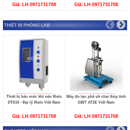
Giá: LH:0971731708
Giá: LH:0971731708
THIẾT BỊ PHÒNG LAB
Thiết bị báo mức khí nén Riels
Máy đo lực phá vỡ chai thủy tinh
DTA10 - Đại lý Riels Việt Nam
GBIT AT2E Việt Nam
Giá: LH:0971731708
Giá: LH:0971731708