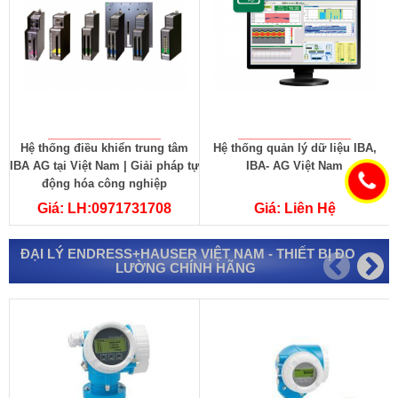
Hệ thống điều khiển trung tâm
Hệ thống quản lý dữ liệu IBA,
H
IBA AG tại Việt Nam | Giải pháp tự
IBA- AG Việt Nam
động hóa công nghiệp
Giá: LH:0971731708
Giá: Liên Hệ
ĐẠI LÝ ENDRESS+HAUSER VIỆT NAM - THIẾT BỊ ĐO
LƯỜNG CHÍNH HÃNG