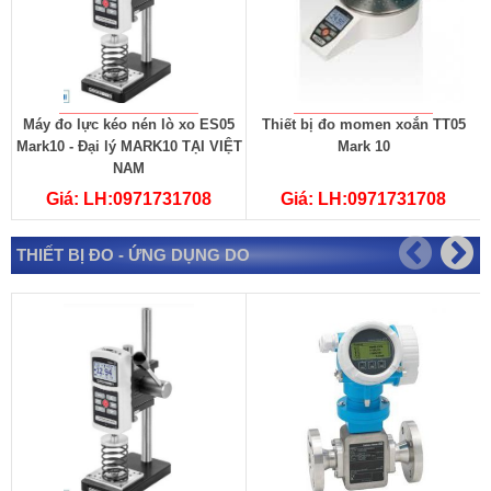
Máy đo lực kéo nén lò xo ES05
Thiết bị đo momen xoắn TT05
Mark10 - Đại lý MARK10 TẠI VIỆT
Mark 10
M
NAM
Giá: LH:0971731708
Giá: LH:0971731708
THIẾT BỊ ĐO - ỨNG DỤNG DO