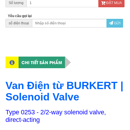
Số lượng
ĐẶT MUA
Yêu cầu gọi lại
số điện thoại
GỬI
CHI TIẾT SẢN PHẨM
Van Điện từ BURKERT |
Solenoid Valve
Type 0253 - 2/2-way solenoid valve,
direct-acting