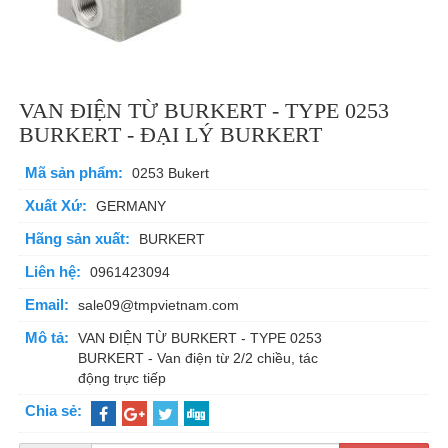
VAN ĐIỆN TỪ BURKERT - TYPE 0253
BURKERT - ĐẠI LÝ BURKERT
Mã sản phẩm:
0253 Bukert
Xuất Xứ:
GERMANY
Hãng sản xuất:
BURKERT
Liên hệ:
0961423094
Email:
sale09@tmpvietnam.com
Mô tả:
VAN ĐIỆN TỪ BURKERT - TYPE 0253
BURKERT - Van điện từ 2/2 chiều, tác
động trực tiếp
Chia sẻ: