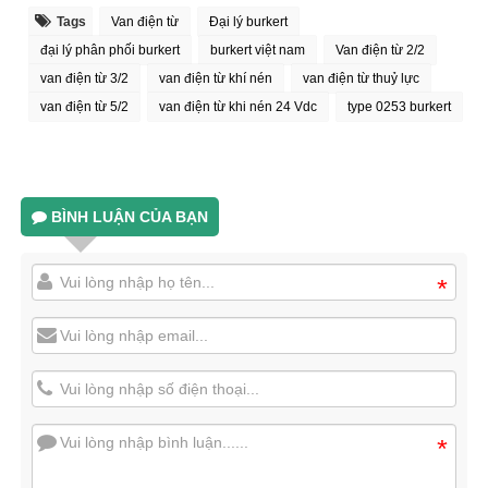
Tags
Van điện từ
Đại lý burkert
đại lý phân phối burkert
burkert việt nam
Van điện từ 2/2
van điện từ 3/2
van điện từ khí nén
van điện từ thuỷ lực
van điện từ 5/2
van điện từ khi nén 24 Vdc
type 0253 burkert
BÌNH LUẬN CỦA BẠN
*
*