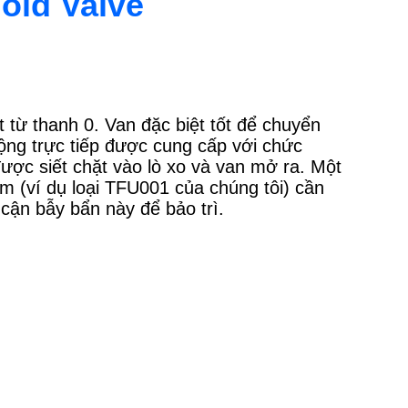
oid Valve
ừ ​​​​thanh 0. Van đặc biệt tốt để chuyển
động trực tiếp được cung cấp với chức
ược siết chặt vào lò xo và van mở ra. Một
m (ví dụ loại TFU001 của chúng tôi) cần
cận bẫy bẩn này để bảo trì.