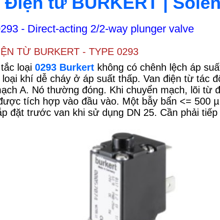
 Điện từ BURKERT | Solen
293 - Direct-acting 2/2-way plunger valve
IỆN TỪ BURKERT - TYPE 0293
tắc loại
0293 Burkert
không có chênh lệch áp suất t
 loại khí dễ cháy ở áp suất thấp. Van điện từ tác 
ạch A. Nó thường đóng. Khi chuyển mạch, lõi từ đ
 được tích hợp vào đầu vào. Một bẫy bẩn <= 500 µ
p đặt trước van khi sử dụng DN 25. Cần phải tiếp 