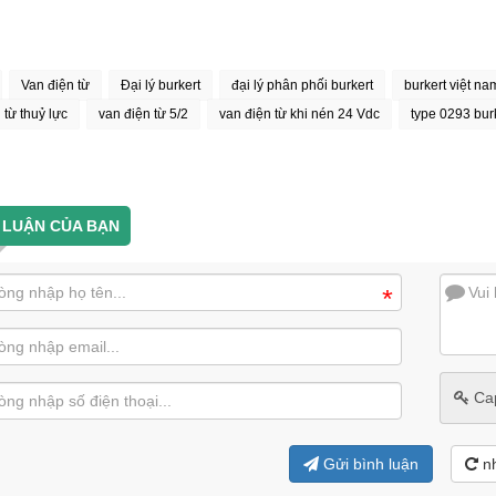
Van điện từ
Đại lý burkert
đại lý phân phối burkert
burkert việt na
 từ thuỷ lực
van điện từ 5/2
van điện từ khi nén 24 Vdc
type 0293 bur
 LUẬN CỦA BẠN
*
Ca
Gửi bình luận
n