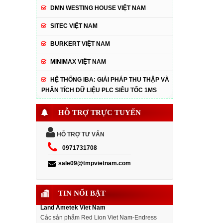
DMN WESTING HOUSE VIỆT NAM
SITEC VIỆT NAM
BURKERT VIỆT NAM
MINIMAX VIỆT NAM
HỆ THỐNG IBA: GIẢI PHÁP THU THẬP VÀ
PHÂN TÍCH DỮ LIỆU PLC SIÊU TỐC 1MS
HỖ TRỢ TRỰC TUYẾN
HỖ TRỢ TƯ VẤN
0971731708
sale09@tmpvietnam.com
TIN NỔI BẬT
Kho hàng tháng 3-Red Lion Viet Nam-
Endress Hauser Viet Nam-Ramsey Viet nam-