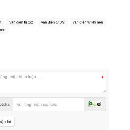
m
Van điện từ 2/2
van điện từ 3/2
van điện từ khí nén
kert
*
ptcha
hập lại