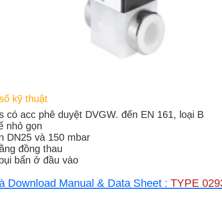
ố kỹ thuật
s có acc phê duyệt DVGW. đến EN 161, loại B
kế nhỏ gọn
n DN25 và 150 mbar
ằng đồng thau
 bụi bẩn ở đầu vào
à Download Manual & Data Sheet :
TYPE 02