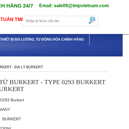
H HÀNG 24/7
Email: sale09@tmpvietnam.com
TUẤN TMP
Ý THIẾT BỊ ĐO LƯỜNG, TỰ ĐỘNG HÓA CHÍNH HÃNG
URKERT - ĐẠI LÝ BURKERT
TỪ BURKERT - TYPE 0293 BURKERT
BURKERT
0293 Burkert
MANY
BURKERT
23094