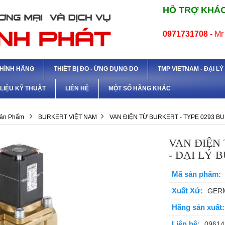
HỖ TRỢ KHÁC
0971731708 -
Mr
CHÍNH HÃNG
THIẾT BỊ ĐO - ỨNG DỤNG DO
TMP VIETNAM - ĐẠI L
 LIỆU KỸ THUẬT
LIÊN HỆ
MỘT SỐ HÃNG KHÁC
ản Phẩm
BURKERT VIỆT NAM
VAN ĐIỆN TỪ BURKERT - TYPE 0293 B
VAN ĐIỆN 
- ĐẠI LÝ 
Mã sản phẩm:
Xuất Xứ:
GER
Hãng sản xuất:
Liên hệ:
09614