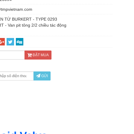
@tmpvietnam.com
ỆN TỪ BURKERT - TYPE 0293
 - Van pit tông 2/2 chiều tác động
ĐẶT MUA
GỬI