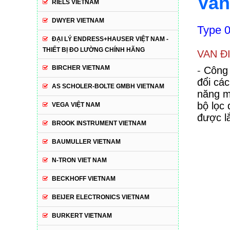
Van
RIELS VIETNAM
DWYER VIETNAM
Type 0
ĐẠI LÝ ENDRESS+HAUSER VIỆT NAM -
THIẾT BỊ ĐO LƯỜNG CHÍNH HÃNG
VAN Đ
BIRCHER VIETNAM
-
Công 
đổi các
AS SCHOLER-BOLTE GMBH VIETNAM
năng m
bộ lọc
VEGA VIỆT NAM
được lắ
BROOK INSTRUMENT VIETNAM
BAUMULLER VIETNAM
N-TRON VIET NAM
BECKHOFF VIETNAM
BEIJER ELECTRONICS VIETNAM
BURKERT VIETNAM