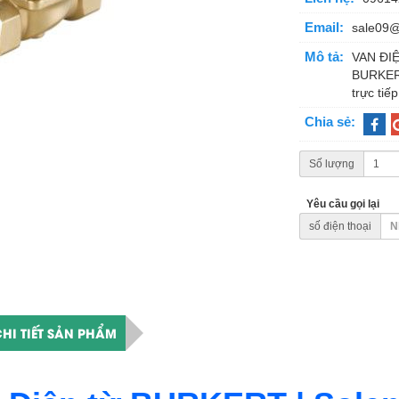
Email:
sale09
Mô tả:
VAN ĐI
BURKERT
trực tiếp
Chia sẻ:
Số lượng
Yêu cầu gọi lại
số điện thoại
HI TIẾT SẢN PHẨM