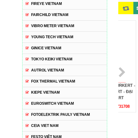
FIREYE VIETNAM
FAIRCHILD VIETNAM
VIBRO METER VIETNAM
YOUNG TECH VIETNAM
GINICE VIETNAM
TOKYO KEIKI VIETNAM
AUTROL VIETNAM
FOX THERMAL VIETNAM
VAN ĐIỆN TỪ BURKERT -
VAN ĐIỆN TỪ BURKERT -
VAN ĐIỆN
TYPE 6027- 20016938
134430 BURKERT - ĐẠI
TYPE 60
KIEPE VIETNAM
BURKERT - ĐẠI LÝ
LÝ BURKERT
BURKE
EUROSWITCH VIETNAM
BURKERT
B
Giá: LH:0971731708
Giá: LH:0971731708
Giá: L
FOTOELEKTRIK PAULY VIETNAM
CEIA VIET NAM
FESTO VIỆT NAM