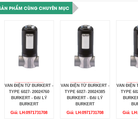
SẢN PHẨM CÙNG CHUYÊN MỤC
 TỪ BURKERT -
VAN ĐIỆN TỪ BURKERT -
VAN ĐIỆN TỪ BURKERT
27- 20024760
TYPE 6027- 20024385
TYPE 6027- 20023776
RT - ĐẠI LÝ
BURKERT - ĐẠI LÝ
BURKERT - ĐẠI LÝ
URKERT
BURKERT
BURKERT
H:0971731708
Giá: LH:0971731708
Giá: LH:0971731708