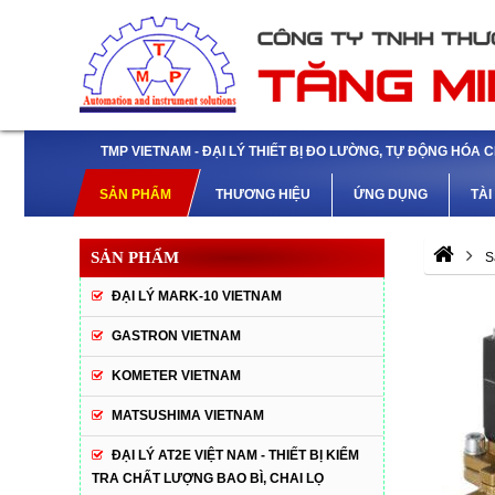
TMP VIETNAM - ĐẠI LÝ THIẾT BỊ ĐO LƯỜNG, TỰ ĐỘNG HÓA 
SẢN PHẨM
THƯƠNG HIỆU
ỨNG DỤNG
TÀI
SẢN PHẨM
S
ĐẠI LÝ MARK-10 VIETNAM
GASTRON VIETNAM
KOMETER VIETNAM
MATSUSHIMA VIETNAM
ĐẠI LÝ AT2E VIỆT NAM - THIẾT BỊ KIỂM
TRA CHẤT LƯỢNG BAO BÌ, CHAI LỌ