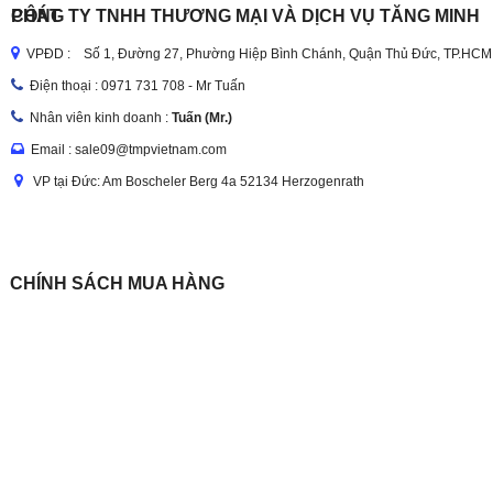
CÔNG TY TNHH THƯƠNG MẠI VÀ DỊCH VỤ TĂNG MINH PHÁT
VPĐD : Số 1, Đường 27, Phường Hiệp Bình Chánh, Quận Thủ Đức, TP.HCM
Điện thoại :
0971 731 708 - Mr Tuấn
Nhân viên kinh doanh :
Tuấn (Mr.)
Email : sale09@tmpvietnam.com
VP tại Đức: Am Boscheler Berg 4a 52134 Herzogenrath
CHÍNH SÁCH MUA HÀNG