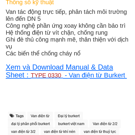
Thông số kỹ thuật
Van tác động trực tiếp, phân tách môi trường
lên đến DN 5
Công nghệ phần ứng xoay không cần bảo trì
Hệ thống điện từ vít chặn, chống rung
Ghi đè thủ công mạnh mẽ, thân thiện với dịch
vụ
Các biến thể chống cháy nổ
Xem và Download Manual & Data
Sheet :
- Van điện từ Burkert
TYPE 0330
Tags
Van điện từ
Đại lý burkert
đại lý phân phối burkert
burkert việt nam
Van điện từ 2/2
van điện từ 3/2
van điện từ khí nén
van điện từ thuỷ lực