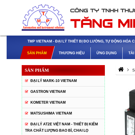
TMP VIETNAM - ĐẠI LÝ THIẾT BỊ ĐO LƯỜNG, TỰ ĐỘNG HÓA 
SẢN PHẨM
THƯƠNG HIỆU
ỨNG DỤNG
TÀI
SẢN PHẨM
S
ĐẠI LÝ MARK-10 VIETNAM
GASTRON VIETNAM
KOMETER VIETNAM
MATSUSHIMA VIETNAM
ĐẠI LÝ AT2E VIỆT NAM - THIẾT BỊ KIỂM
TRA CHẤT LƯỢNG BAO BÌ, CHAI LỌ