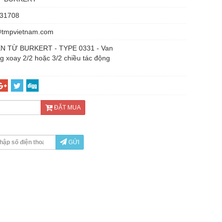
31708
@tmpvietnam.com
N TỪ BURKERT - TYPE 0331 - Van
g xoay 2/2 hoặc 3/2 chiều tác động
ĐẶT MUA
GỬI