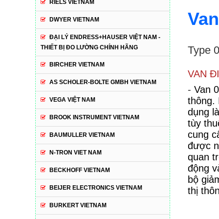
RIELS VIETNAM
Van
DWYER VIETNAM
ĐẠI LÝ ENDRESS+HAUSER VIỆT NAM -
THIẾT BỊ ĐO LƯỜNG CHÍNH HÃNG
Type 0
BIRCHER VIETNAM
VAN Đ
AS SCHOLER-BOLTE GMBH VIETNAM
-
Van 0
thông. 
VEGA VIỆT NAM
dụng l
BROOK INSTRUMENT VIETNAM
tùy th
cung c
BAUMULLER VIETNAM
được n
N-TRON VIET NAM
quan t
động v
BECKHOFF VIETNAM
bộ giả
BEIJER ELECTRONICS VIETNAM
thị thô
BURKERT VIETNAM