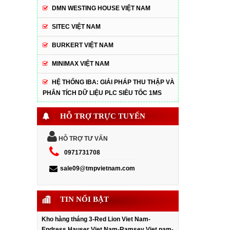
DMN WESTING HOUSE VIỆT NAM
SITEC VIỆT NAM
BURKERT VIỆT NAM
MINIMAX VIỆT NAM
HỆ THỐNG IBA: GIẢI PHÁP THU THẬP VÀ
PHÂN TÍCH DỮ LIỆU PLC SIÊU TỐC 1MS
HỖ TRỢ TRỰC TUYẾN
HỖ TRỢ TƯ VẤN
0971731708
sale09@tmpvietnam.com
TIN NỔI BẬT
Kho hàng tháng 3-Red Lion Viet Nam-
Endress Hauser Viet Nam-Ramsey Viet nam-