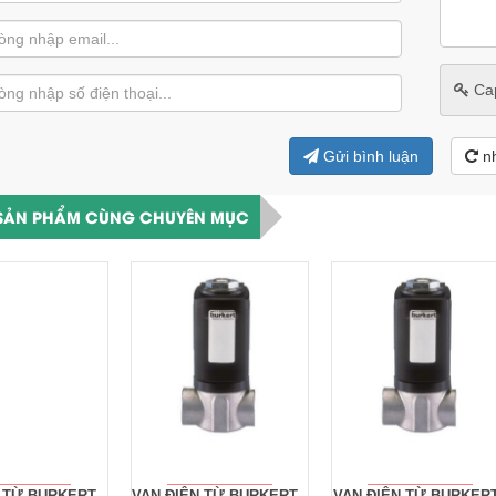
Ca
Gửi bình luận
n
SẢN PHẨM CÙNG CHUYÊN MỤC
 TỪ BURKERT -
VAN ĐIỆN TỪ BURKERT -
VAN ĐIỆN TỪ BURKERT