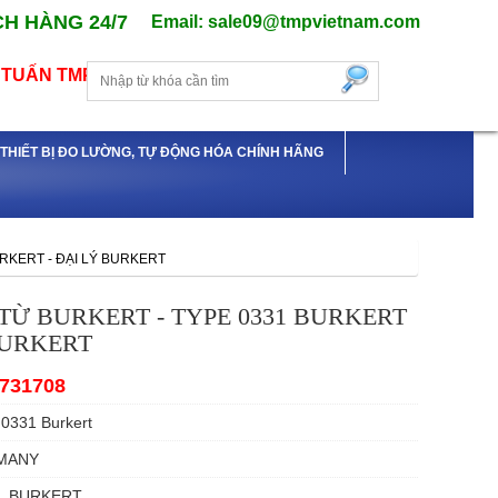
H HÀNG 24/7
Email: sale09@tmpvietnam.com
TUẤN TMP
Ý THIẾT BỊ ĐO LƯỜNG, TỰ ĐỘNG HÓA CHÍNH HÃNG
URKERT - ĐẠI LÝ BURKERT
TỪ BURKERT - TYPE 0331 BURKERT
BURKERT
731708
0331 Burkert
MANY
BURKERT