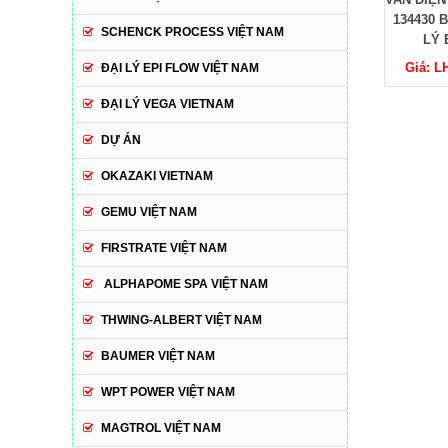
TYPE 6027- 20016938
134430 BURKERT - ĐẠI
TYPE 60
SCHENCK PROCESS VIỆT NAM
BURKERT - ĐẠI LÝ
LÝ BURKERT
BURKE
BURKERT
B
Giá: LH:0971731708
ĐẠI LÝ EPI FLOW VIỆT NAM
Giá: LH:0971731708
Giá: L
ĐẠI LÝ VEGA VIETNAM
DỰ ÁN
OKAZAKI VIETNAM
GEMU VIỆT NAM
FIRSTRATE VIỆT NAM
ALPHAPOME SPA VIỆT NAM
THWING-ALBERT VIỆT NAM
BAUMER VIỆT NAM
WPT POWER VIỆT NAM
MAGTROL VIỆT NAM