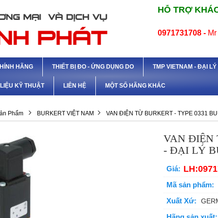
HỖ TRỢ KHÁC
0971731708 -
Mr
CHÍNH HÃNG
THIẾT BỊ ĐO - ỨNG DỤNG DO
TMP VIETNAM - ĐẠI L
 LIỆU KỸ THUẬT
LIÊN HỆ
MỘT SỐ HÃNG KHÁC
ản Phẩm
BURKERT VIỆT NAM
VAN ĐIỆN TỪ BURKERT - TYPE 0331 B
VAN ĐIỆN 
- ĐẠI LÝ 
LH:0971
Giá:
Mã sản phẩm:
Xuất Xứ:
GER
Hãng sản xuất: