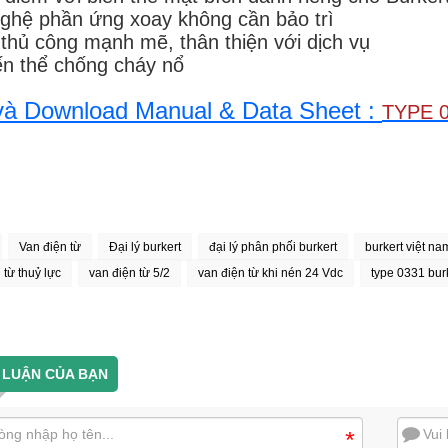
ghệ phần ứng xoay không cần bảo trì
 thủ công mạnh mẽ, thân thiện với dịch vụ
ến thể chống cháy nổ
à Download Manual & Data Sheet :
TYPE 
Van điện từ
Đại lý burkert
đại lý phân phối burkert
burkert việt na
 từ thuỷ lực
van điện từ 5/2
van điện từ khi nén 24 Vdc
type 0331 bur
 LUẬN CỦA BẠN
*