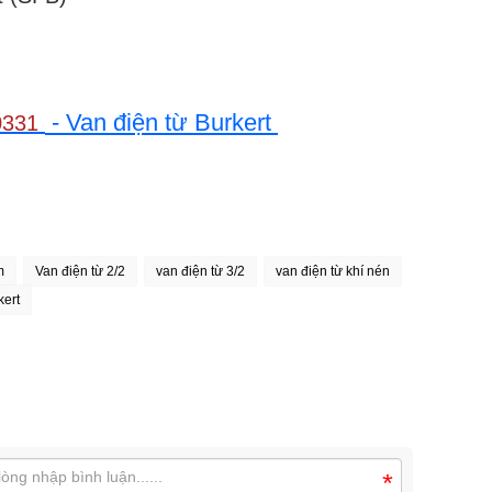
- Van điện từ Burkert
0331
m
Van điện từ 2/2
van điện từ 3/2
van điện từ khí nén
kert
*