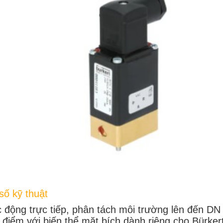
ố kỹ thuật
c động trực tiếp, phân tách môi trường lên đến DN
 điểm với biến thể mặt bích dành riêng cho Bürker