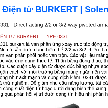
 Điện từ BURKERT | Solen
331 - Direct-acting 2/2 or 3/2-way pivoted arm
IỆN TỪ BURKERT - TYPE 0331
331 burkert là van phần ứng xoay trục tác động trự
Nó có sẵn dưới dạng biến thể 2/2 và 3/2 chiều. Là
àm van phân phối hoặc van trộn. Các vật liệu mà
uộc vào ứng dụng thực tế. Thân bằng đồng thau, t
ấp. Các cuộn dây điện từ được đúc bằng nhựa epo
găn cách với môi trường bằng màng ngăn nên van 
rọng như axit mạnh và dung dịch kiềm. 0331 được t
à thử nghiệm. Để giảm nhu cầu năng lượng, tất cả
m công suất điện tử hoặc dưới dạng biến thể xung.
ng qua phản hồi vị trí dưới dạng tín hiệu nhị phâ