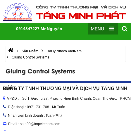
0914347227 Mr Nguyên
MENU
Sản Phẩm
Đại lý Nireco VietNam
Gluing Control Systems
Gluing Control Systems
CÔNG TY TNHH THƯƠNG MẠI VÀ DỊCH VỤ TĂNG MINH PHÁT
VPĐD : Số 1, Đường 27, Phường Hiệp Bình Chánh, Quận Thủ Đức, TP.HCM
Điện thoại :
0971 731 708 - Mr Tuấn
Nhân viên kinh doanh :
Tuấn (Mr.)
Email : sale09@tmpvietnam.com