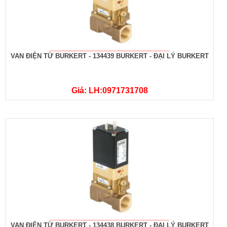
VAN ĐIỆN TỪ BURKERT - 134439 BURKERT - ĐẠI LÝ BURKERT
Giá: LH:0971731708
VAN ĐIỆN TỪ BURKERT - 134438 BURKERT - ĐẠI LÝ BURKERT