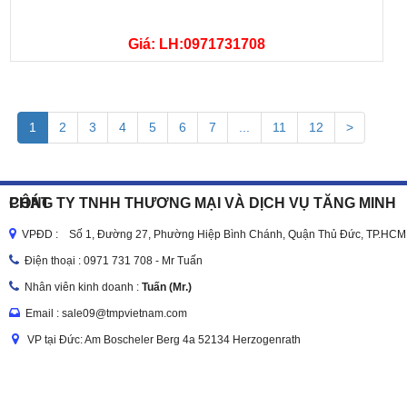
Giá: LH:0971731708
1
2
3
4
5
6
7
...
11
12
>
CÔNG TY TNHH THƯƠNG MẠI VÀ DỊCH VỤ TĂNG MINH PHÁT
VPĐD : Số 1, Đường 27, Phường Hiệp Bình Chánh, Quận Thủ Đức, TP.HCM
Điện thoại :
0971 731 708 - Mr Tuấn
Nhân viên kinh doanh :
Tuấn (Mr.)
Email : sale09@tmpvietnam.com
VP tại Đức: Am Boscheler Berg 4a 52134 Herzogenrath